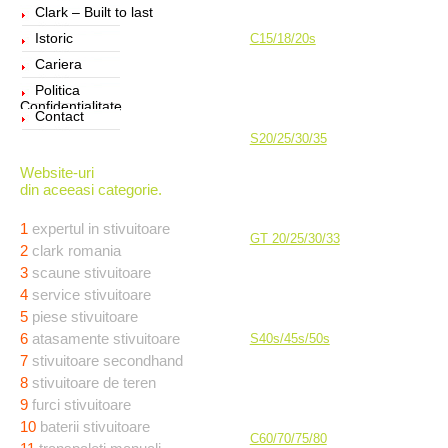
Clark – Built to last
Istoric
C15/18/20s
Cariera
Politica
Confidentialitate
Contact
S20/25/30/35
Website-uri
din aceeasi categorie.
1
expertul in stivuitoare
GT 20/25/30/33
2
clark romania
3
scaune stivuitoare
4
service stivuitoare
5
piese stivuitoare
6
atasamente stivuitoare
S40s/45s/50s
7
stivuitoare secondhand
8
stivuitoare de teren
9
furci stivuitoare
10
baterii stivuitoare
C60/70/75/80