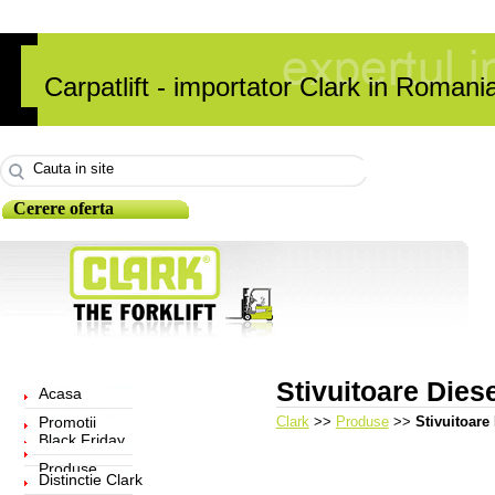
Carpatlift - importator Clark in Romani
Cerere oferta
Stivuitoare Dies
Acasa
Promotii
Clark
>>
Produse
>>
Stivuitoare
Black Friday
Produse
Distinctie Clark