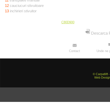
11
transpaleti manuali
12
cauciucuri stivuitoare
13
inchirieri stivuitor
C80D900
Descarca
Contact
Unde ne p
© Carpatlift 
Web Desig