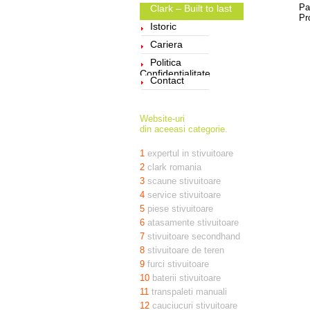
Pa
Clark – Built to last
Pr
Istoric
Cariera
Politica
Confidentialitate
Contact
Website-uri
din aceeasi categorie.
1
expertul in stivuitoare
2
clark romania
3
scaune stivuitoare
4
service stivuitoare
5
piese stivuitoare
6
atasamente stivuitoare
7
stivuitoare secondhand
8
stivuitoare de teren
9
furci stivuitoare
10
baterii stivuitoare
11
transpaleti manuali
12
cauciucuri stivuitoare