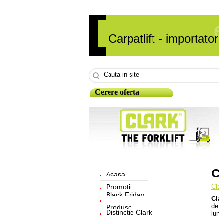
Carpatlift - importat
Cerere oferta
C
Acasa
Promotii
Cl
Black Friday
Cl
de 
Produse
Distinctie Clark
lu