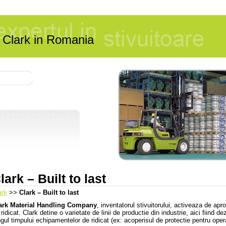
or Clark in Romania
lark – Built to last
ark
>>
Clark – Built to last
ark Material Handling Company
, inventatorul stivuitorului, activeaza de ap
ridicat. Clark detine o varietate de linii de productie din industrie, aici fiind de
ngul timpului echipamentelor de ridicat (ex: acoperisul de protectie pentru opera